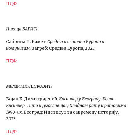
ПДФ
Никица БАРИЋ
Сабрина П. Рамет,
Средња и источна Еуропа и
комунизам.
Загреб: Средња Еуропа, 2023.
ПДФ
Милан МИЛЕНКОВИЋ
Бојан Б. Димитријевић,
Кисинџер у Београду. Хенри
Кисинџер, Тито и Југославија у Хладном рату и ратовима
1990-их
. Београд: Институт за савремену историју,
2023.
ПДФ