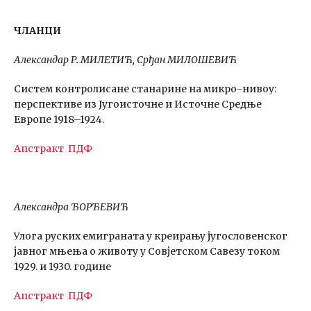
ЧЛАНЦИ
Александар Р. МИЛЕТИЋ, Срђан МИЛОШЕВИЋ
Систем контролисане станарине на микро-нивоу:
перспективе из Југоисточне и Источне Средње
Европе 1918–1924.
Апстракт
ПДФ
Александра ЂОРЂЕВИЋ
Улога руских емиграната у креирању југословенског
јавног мњења о животу у Совјетском Савезу током
1929. и 1930. године
Апстракт
ПДФ