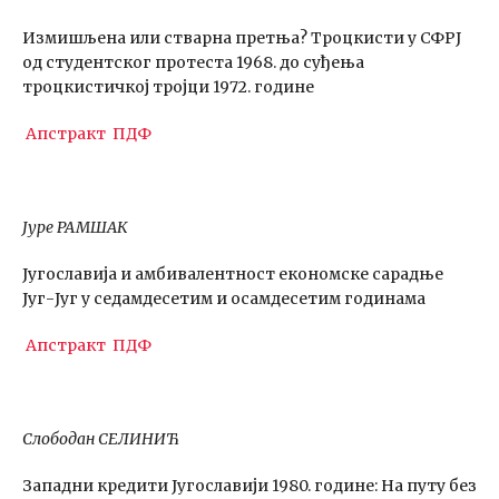
Измишљена или стварна претња? Троцкисти у СФРЈ
од студентског протеста 1968. до суђења
троцкистичкој тројци 1972. године
Апстракт
ПДФ
Јуре РАМШАК
Југославија и амбивалентност економске сарадње
Југ-Југ у седамдесетим и осамдесетим годинама
Апстракт
ПДФ
Слободан СЕЛИНИЋ
Западни кредити Југославији 1980. године: На путу без