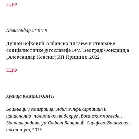
ПДФ
Александар ЛУКИЋ
Душан Бојковић, Албанско питање и стварање
социјалистичке Југославије 1945. Београд: Фондација
„Александар Невски“, ИП Принцип, 2022.
ПДФ
Хуснија КАМБЕРОВИЋ
Бошњаци у емиграцији: Адил Зулфикарпашић и
национално-политички видокруг „Босанских погледа“.
Зборник радова, ур. Сафет Банџовић. Сарајево: Бошњачки
институт, 2023.