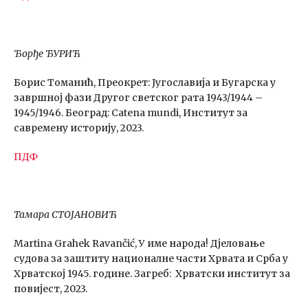
Ђорђе ЂУРИЋ
Борис Томанић, Преокрет: Југославија и Бугарска у
завршној фази Другог светског рата 1943/1944 –
1945/1946. Београд: Catena mundi, Институт за
савремену историју, 2023.
ПДФ
Тамара СТОЈАНОВИЋ
Martina Grahek Ravančić, У име народа! Дјеловање
судова за заштиту националне части Хрвата и Срба у
Хрватској 1945. године. Загреб: Хрватски институт
за
повијест, 2023.