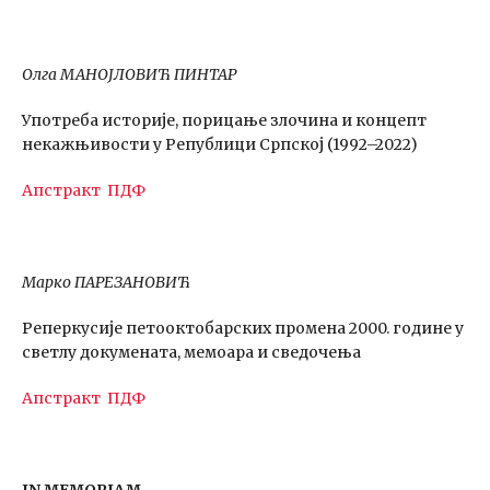
Олга МАНОЈЛОВИЋ ПИНТАР
Употреба историје, порицање злочина и концепт
некажњивости у Републици Српској (1992–2022)
Апстракт
ПДФ
Марко ПАРЕЗАНОВИЋ
Реперкусије петооктобарских промена 2000. године у
светлу докумената, мемоара и сведочења
Апстракт
ПДФ