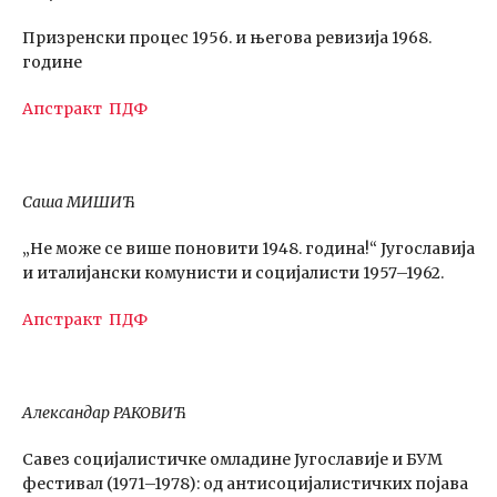
Призренски процес 1956. и његова ревизија 1968.
године
Апстракт
ПДФ
Саша МИШИЋ
„Не може се више поновити 1948. година!“ Југославија
и италијански комунисти и социјалисти 1957–1962.
Апстракт
ПДФ
Александар РАКОВИЋ
Савез социјалистичке омладине Југославије и БУМ
фестивал (1971–1978): од антисоцијалистичких појава