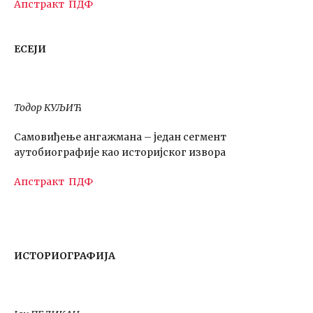
Апстракт
ПДФ
ЕСЕЈИ
Тодор КУЉИЋ
Самовиђење ангажмана – један сегмент
аутобиографије као историјског извора
Апстракт
ПДФ
ИСТОРИОГРАФИЈА