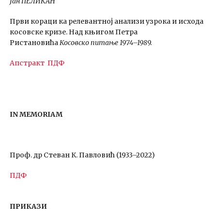
Јан ПЕЛИКАН
Први кораци ка релевантној анализи узрока и исхода
косовске кризе. Над књигом Петра
Ристановића
Косовско питање 1974–1989.
Апстракт
ПДФ
IN MEMORIAM
Проф. др Стеван К. Павловић (1933–2022)
ПДФ
ПРИКАЗИ