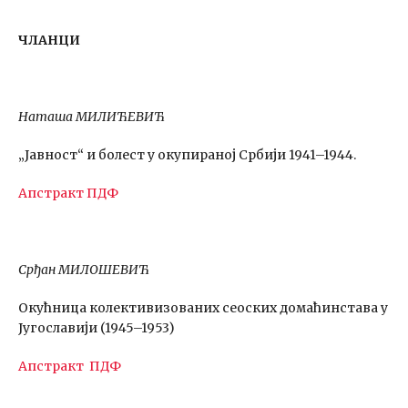
ЧЛАНЦИ
Наташа МИЛИЋЕВИЋ
„Јавност“ и болест у окупираној Србији 1941–1944.
Апстракт
ПДФ
Срђан МИЛОШЕВИЋ
Окућница колективизованих сеоских домаћинстава у
Југославији (1945–1953)
Апстракт
ПДФ