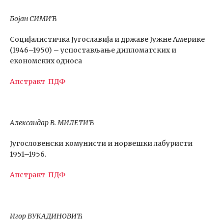
Бојан СИМИЋ
Социјалистичка Jугославија и државе Jужне Aмерике
(1946–1950) – успостављање дипломатских и
економских односа
Апстракт
ПДФ
Александар В. МИЛЕТИЋ
Југословенски комунисти и норвешки лабуристи
1951–1956.
Апстракт
ПДФ
Игор ВУКАДИНОВИЋ