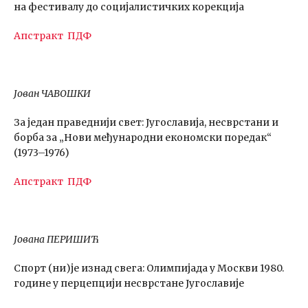
на фестивалу до социјалистичких корекција
Апстракт
ПДФ
Јован ЧАВОШКИ
За један праведнији свет: Југославија, несврстани и
борба за „Нови међународни економски поредак“
(1973–1976)
Апстракт
ПДФ
Јована ПЕРИШИЋ
Спорт (ни)је изнад свега: Олимпијада у Москви 1980.
године у перцепцији несврстане Југославије