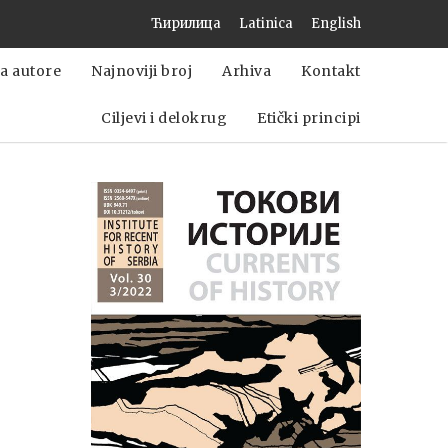
Ћирилица
Latinica
English
a autore
Najnoviji broj
Arhiva
Kontakt
Ciljevi i delokrug
Etički principi