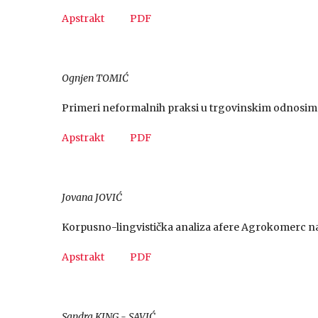
Apstrakt
PDF
Ognjen TOMIĆ
Primeri neformalnih praksi u trgovinskim odnosima J
Apstrakt
PDF
Jovanа JOVIĆ
Korpusno-lingvistička analiza afere Agrokomerc na
Apstrakt
PDF
Sandra KING - SAVIĆ