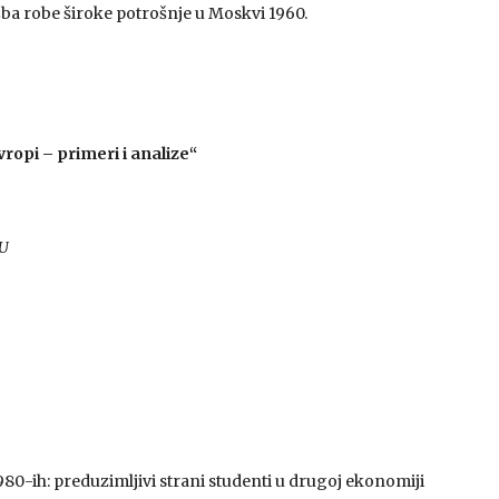
ba robe široke potrošnje u Moskvi 1960.
vropi – primeri i analize“
NU
80-ih: preduzimljivi strani studenti u drugoj ekonomiji