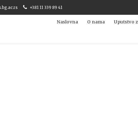
s.bg.ac.rs
+381 11 339 89 41
Naslovna
O nama
Uputstvo z