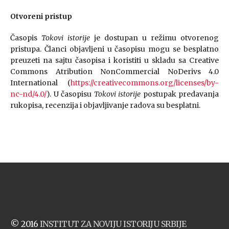
Otvoreni pristup
Časopis
Tokovi istorije
je dostupan u režimu otvorenog
pristupa. Članci objavljeni u časopisu mogu se besplatno
preuzeti na sajtu časopisa i koristiti u skladu sa Creative
Commons Atribution NonCommercial NoDerivs 4.0
International (
https://creativecommons.org/licenses/by-
nc-nd/4.0/
). U časopisu
Tokovi istorije
postupak predavanja
rukopisa, recenzija i objavljivanje radova su besplatni.
© 2016
INSTITUT ZA NOVIJU ISTORIJU SRBIJE