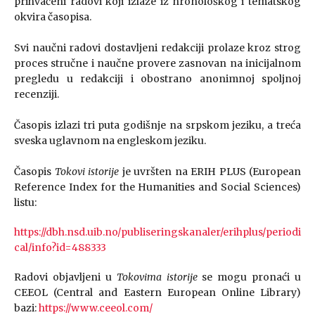
prihvaćeni radovi koji izlaze iz hronološkog i tematskog
okvira časopisa.
Svi naučni radovi dostavljeni redakciji prolaze kroz strog
proces stručne i naučne provere zasnovan na inicijalnom
pregledu u redakciji i obostrano anonimnoj spoljnoj
recenziji.
Časopis izlazi tri puta godišnje na srpskom jeziku, a treća
sveska uglavnom na engleskom jeziku.
Časopis
Tokovi istorije
je uvršten na ERIH PLUS (European
Reference Index for the Humanities and Social Sciences)
listu:
https://dbh.nsd.uib.no/publiseringskanaler/erihplus/periodi
cal/info?id=488333
Radovi objavljeni u
Tokovima istorije
se mogu pronaći u
CEEOL (Central and Eastern European Online Library)
bazi:
https://www.ceeol.com/