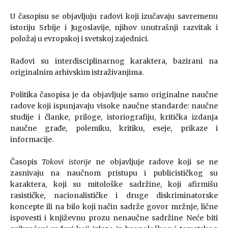
U časopisu se objavljuju radovi koji izučavaju savremenu
istoriju Srbije i Jugoslavije, njihov unutrašnji razvitak i
položaj u evropskoj i svetskoj zajednici.
Radovi su interdisciplinarnog karaktera, bazirani na
originalnim arhivskim istraživanjima.
Politika časopisa je da objavljuje samo originalne naučne
radove koji ispunjavaju visoke naučne standarde: naučne
studije i članke, priloge, istoriografiju, kritička izdanja
naučne građe, polemiku, kritiku, eseje, prikaze i
informacije.
Časopis
Tokovi istorije
ne objavljuje radove koji se ne
zasnivaju na naučnom pristupu i publicističkog su
karaktera, koji su mitološke sadržine, koji afirmišu
rasističke, nacionalističke i druge diskriminatorske
koncepte ili na bilo koji način sadrže govor mržnje, lične
ispovesti i književnu prozu nenaučne sadržine Neće biti