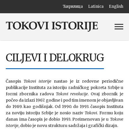
Ћирилица
Latinica
English
CILJEVI I DELOKRUG
Časopis
Tokovi istorije
nastao je iz redovne periodične
publikacije Instituta za istoriju radničkog pokreta Srbije u
formi zbornika radova
Tokovi revolucije
. Ovaj zbornik je
počeo da izlazi 1967. godine i pod tim imenom je objavljivan
do 1989. kao godišnjak. Od 1990. do 1993. časopis Instituta
za noviju istoriju Srbije je nosio naziv
Tokovi
. Formu koju
danas ima časopis je dobio 1993. Preimenovan je u
Tokove
istorije
, dobio je novu strukturu sadržaja i grafički dizajn.