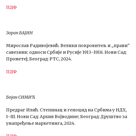
ПДФ
Зоран БАЈИН
Мирослав Радивојевић. Велики покровитељ и „прави”
савезник: односи Србије и Русије 1913–1918. Нови Сад:
Прометеј; Београд: РТС, 2024.
ПДФ
Бојан СИМИЋ
Предраг Илић. Степинац и геноцид на Србима у НДХ,
I–III. Нови Сад: Архив Војводине; Београд: Друштво за
унапређење маркетинга, 2024.