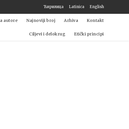
Ћирилица
Latinica
English
a autore
Najnoviji broj
Arhiva
Kontakt
Ciljevi i delokrug
Etički principi