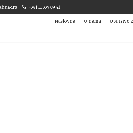
s.bg.ac.rs
+381 11 339 89 41
Naslovna
O nama
Uputstvo z