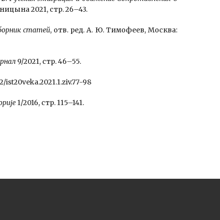
ицына 2021, стр. 26–43.
Сборник статей
, отв. ред. А. Ю. Тимофеев, Москва:
рнал
9/2021, стр. 46–55.
62/ist20veka.2021.1.ziv.77-98
орије
1/2016, стр. 115–141.