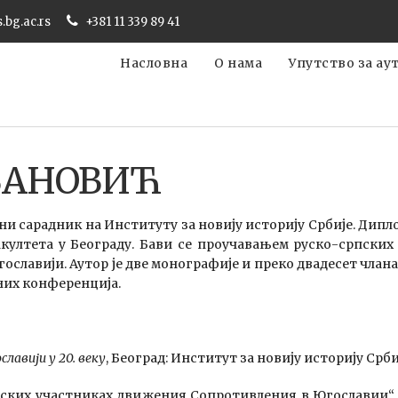
s.bg.ac.rs
+381 11 339 89 41
Насловна
О нама
Упутство за ау
ВАНОВИЋ
ни сарадник на Институту за новију историју Србије. Диплом
ултета у Београду. Бави се проучавањем руско-српских /
угославији. Аутор је две монографије и преко двадесет чла
них конференција.
лавији у 20. веку
, Београд: Институт за новију историју Србиј
сских участниках движения Сопротивления в Югославии“,