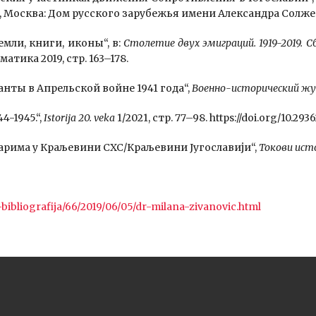
на, Москва: Дом русского зарубежья имени Александра Солжен
мли, книги, иконы“, в:
Столетие двух эмиграций. 1919-2019. 
тика 2019, стр. 163–178.
гранты в Апрельской войне 1941 года“,
Военно-исторический жу
44-1945.“,
Istorija 20. veka
1/2021, стр. 77–98. https://doi.org/10.293
арима у Краљевини СХС/Краљевини Југославији“,
Токови ист
i-bibliografija/66/2019/06/05/dr-milana-zivanovic.html