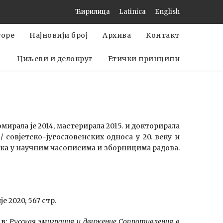
Ћирилица
Latinica
English
торе
Најновији број
Архива
Контакт
Циљеви и делокруг
Етички принципи
ирала је 2014, мастерирала 2015. и докторирала
 совјетско-југословенских односа у 20. веку и
нака у научним часописима и зборницима радова.
е 2020, 567 стр.
 в:
Русская эмиграция и движение Сопротивления в