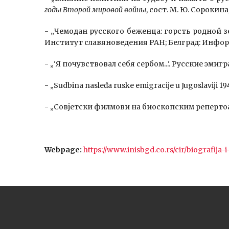
годы Второй мировой войны
, сост. М. Ю. Сороки
- „Чемодан русского беженца: горсть родной зе
Институт славяноведения РАН; Белград: Информа
- „'Я почувствовал себя сербом...'. Русские эми
- „Sudbina nasleđa ruske emigracije u Jugoslaviji 19
- „Совјетски филмови на биоскопским реперто
Webpage:
https://www.inisbgd.co.rs/cir/biografija-