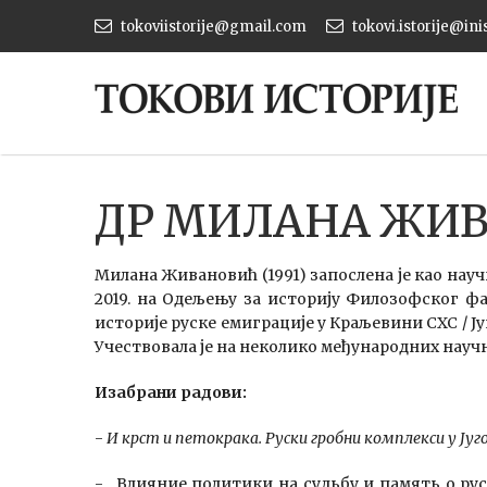
tokoviistorije@gmail.com
tokovi.istorije@ini
ДР МИЛАНА ЖИ
Милана Живановић (1991) запослена је као науч
2019. на Одељењу за историју Филозофског фак
историје руске емиграције у Краљевини СХС / Ј
Учествовала је на неколико међународних науч
Изабрани радови:
-
И крст и петокрака. Руски гробни комплекси у Југос
- „Влияние политики на судьбу и память о ру