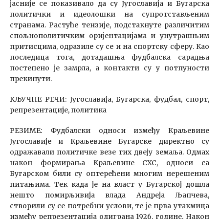
јасније се показивало да су Југославија и Бугарска
политички и идеолошки на супротстављеним
странама. Растуће тензије, подстакнуте различитим
спољнополитичким оријентацијама и унутрашњим
притисцима, одразиле су се и на спортску сферу. Као
последица тога, дотадашња фудбалска сарадња
постепено је замрла, а контакти су у потпуности
прекинути.
КЉУЧНЕ РЕЧИ: Југославија, Бугарска, фудбал, спорт,
репрезентације, политика
РЕЗИМЕ: Фудбалски односи између Краљевине
Југославије и Краљевине Бугарске директно су
одражавали политичке везе тих двеју земаља. Одмах
након формирања Краљевине СХС, односи са
Бугарском били су оптерећени многим нерешеним
питањима. Тек када је на власт у Бугарској дошла
нешто помирљивија влада Андреја Љапчева,
створили су се потребни услови, те је прва утакмица
између репрезентација одиграна 1926. године. Након