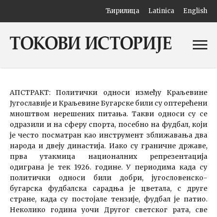
Ћирилица
Latinica
English
АПСТРАКТ: Политички односи између Краљевине
Југославије и Краљевине Бугарске били су оптерећени
мноштвом нерешених питања. Такви односи су се
одразили и на сферу спорта, посебно на фудбал, који
је често посматран као инструмент зближавања два
народа и двеју династија. Иако су граничне државе,
прва утакмица националних репрезентација
одиграна је тек 1926. године. У периодима када су
политички односи били добри, југословенско-
бугарска фудбалска сарадња је цветала, с друге
стране, када су постојале тензије, фудбал је патио.
Неколико година уочи Другог светског рата, све