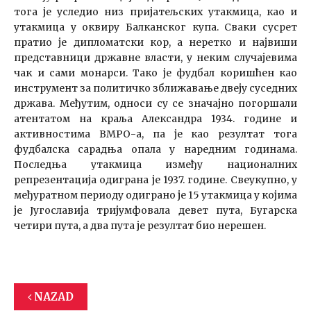
тога је уследио низ пријатељских утакмица, као и
утакмица у оквиру Балканског купа. Сваки сусрет
пратио је дипломатски кор, а неретко и највиши
представници државне власти, у неким случајевима
чак и сами монарси. Тако је фудбал коришћен као
инструмент за политичко зближавање двеју суседних
држава. Међутим, односи су се значајно погоршали
атентатом на краља Александра 1934. године и
активностима ВМРО-а, па је као резултат тога
фудбалска сарадња опала у наредним годинама.
Последња утакмица између националних
репрезентација одиграна је 1937. године. Свеукупно, у
међуратном периоду одиграно је 15 утакмица у којима
је Југославија тријумфовала девет пута, Бугарска
четири пута, а два пута је резултат био нерешен.
NAZAD