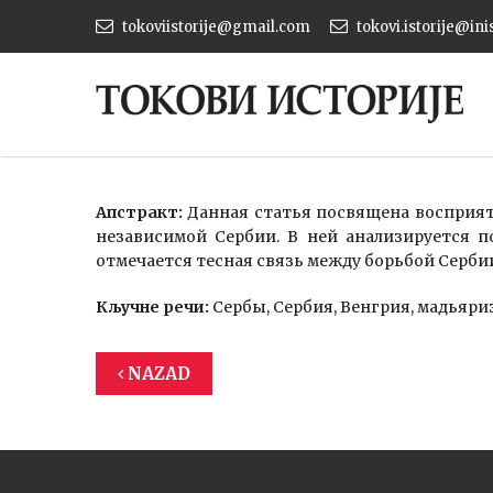
tokoviistorije@gmail.com
tokovi.istorije@ini
Апстракт:
Данная статья посвящена восприят
независимой Сербии. В ней анализируется п
отмечается тесная связь между борьбой Серби
Кључне речи:
Сербы, Сербия, Венгрия, мадьяриз
NAZAD