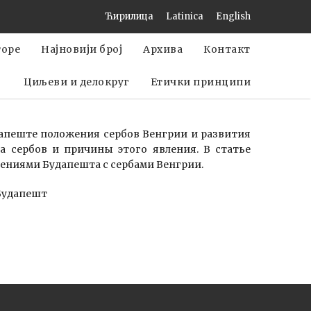
Ћирилица
Latinica
English
торе
Најновији број
Архива
Контакт
Циљеви и делокруг
Етички принципи
апеште положения сербов Венгрии и развития
а сербов и причины этого явления. В статье
шениями Будапешта с сербами Венгрии.
 Будапешт