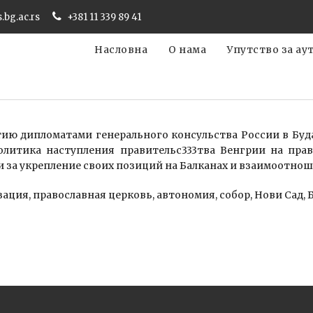
s.bg.ac.rs
+381 11 339 89 41
Насловна
О нама
Упутство за ау
ию дипломатами генерального консульства России в Буд
олитика наступления правительс333тва Венгрии на прав
и за укрепление своих позиций на Балканах и взаимоотно
ация, православная церковь, автономия, собор, Нови Сад,