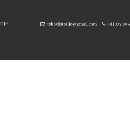
ИЈЕ
tokoviistorije@gmail.com
011 339 89 