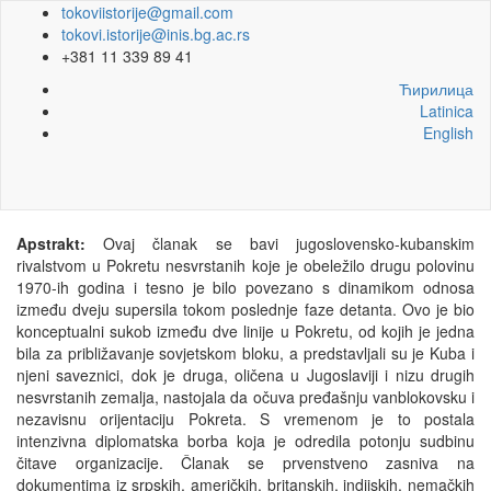
tokoviistorije@gmail.com
tokovi.istorije@inis.bg.ac.rs
+381 11 339 89 41
Ћирилица
Latinica
English
Apstrakt:
Ovaj članak se bavi jugoslovensko-kubanskim
rivalstvom u Pokretu nesvrstanih koje je obeležilo drugu polovinu
1970-ih godina i tesno je bilo povezano s dinamikom odnosa
između dveju supersila tokom poslednje faze detanta. Ovo je bio
konceptualni sukob između dve linije u Pokretu, od kojih je jedna
bila za približavanje sovjetskom bloku, a predstavljali su je Kuba i
njeni saveznici, dok je druga, oličena u Jugoslaviji i nizu drugih
nesvrstanih zemalja, nastojala da očuva pređašnju vanblokovsku i
nezavisnu orijentaciju Pokreta. S vremenom je to postala
intenzivna diplomatska borba koja je odredila potonju sudbinu
čitave organizacije. Članak se prvenstveno zasniva na
dokumentima iz srpskih, američkih, britanskih, indijskih, nemačkih