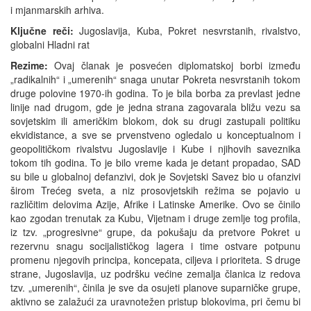
i mjanmarskih arhiva.
Ključne reči:
Jugoslavija, Kuba, Pokret nesvrstanih, rivalstvo,
globalni Hladni rat
Rezime:
Ovaj članak je posvećen diplomatskoj borbi između
„radikalnih“ i „umerenih“ snaga unutar Pokreta nesvrstanih tokom
druge polovine 1970-ih godina. To je bila borba za prevlast jedne
linije nad drugom, gde je jedna strana zagovarala bližu vezu sa
sovjetskim ili američkim blokom, dok su drugi zastupali politiku
ekvidistance, a sve se prvenstveno ogledalo u konceptualnom i
geopolitičkom rivalstvu Jugoslavije i Kube i njihovih saveznika
tokom tih godina. To je bilo vreme kada je detant propadao, SAD
su bile u globalnoj defanzivi, dok je Sovjetski Savez bio u ofanzivi
širom Trećeg sveta, a niz prosovjetskih režima se pojavio u
različitim delovima Azije, Afrike i Latinske Amerike. Ovo se činilo
kao zgodan trenutak za Kubu, Vijetnam i druge zemlje tog profila,
iz tzv. „progresivne“ grupe, da pokušaju da pretvore Pokret u
rezervnu snagu socijalističkog lagera i time ostvare potpunu
promenu njegovih principa, koncepata, ciljeva i prioriteta. S druge
strane, Jugoslavija, uz podršku većine zemalja članica iz redova
tzv. „umerenih“, činila je sve da osujeti planove suparničke grupe,
aktivno se zalažući za uravnotežen pristup blokovima, pri čemu bi