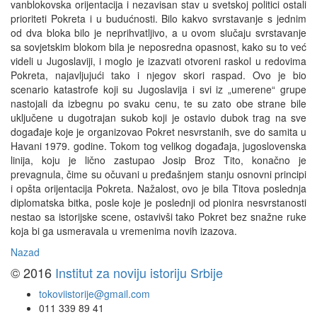
vanblokovska orijentacija i nezavisan stav u svetskoj politici ostali
prioriteti Pokreta i u budućnosti. Bilo kakvo svrstavanje s jednim
od dva bloka bilo je neprihvatljivo, a u ovom slučaju svrstavanje
sa sovjetskim blokom bila je neposredna opasnost, kako su to već
videli u Jugoslaviji, i moglo je izazvati otvoreni raskol u redovima
Pokreta, najavljujući tako i njegov skori raspad. Ovo je bio
scenario katastrofe koji su Jugoslavija i svi iz „umerene“ grupe
nastojali da izbegnu po svaku cenu, te su zato obe strane bile
uključene u dugotrajan sukob koji je ostavio dubok trag na sve
događaje koje je organizovao Pokret nesvrstanih, sve do samita u
Havani 1979. godine. Tokom tog velikog događaja, jugoslovenska
linija, koju je lično zastupao Josip Broz Tito, konačno je
prevagnula, čime su očuvani u pređašnjem stanju osnovni principi
i opšta orijentacija Pokreta. Nažalost, ovo je bila Titova poslednja
diplomatska bitka, posle koje je poslednji od pionira nesvrstanosti
nestao sa istorijske scene, ostavivši tako Pokret bez snažne ruke
koja bi ga usmeravala u vremenima novih izazova.
Nazad
© 2016
Institut za noviju istoriju Srbije
tokoviistorije@gmail.com
011 339 89 41