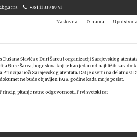
s.bg.ac.rs
+381 11 339 89 41
Naslovna
O nama
Uputstvo z
s Dušana Slavića o Đuri Šarcu i organizaciji Sarajevskiog atentat
fija Đure Šarca, bogoslova koji je kao jedan od najbližih saradn
 Principa uoči Sarajevskog atentata. Dat je osvrt i na delatnost D
a dokumet ne bude objavljen 1928. godine kada mu je poslat.
Princip, pitanje ratne odgovornosti, Prvi svetski rat