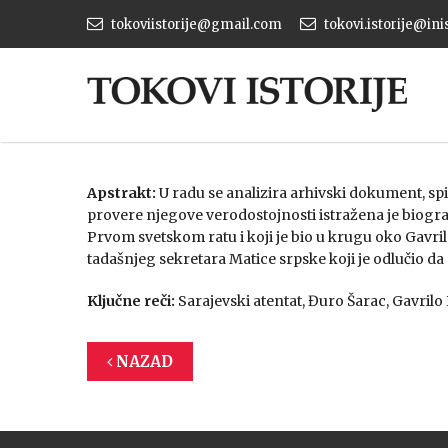
tokoviistorije@gmail.com
tokovi.istorije@ini
Apstrakt:
U radu se analizira arhivski dokument, spi
provere njegove verodostojnosti istražena je biogra
Prvom svetskom ratu i koji je bio u krugu oko Gavrila
tadašnjeg sekretara Matice srpske koji je odlučio d
Ključne reči:
Sarajevski atentat, Đuro Šarac, Gavrilo 
NAZAD