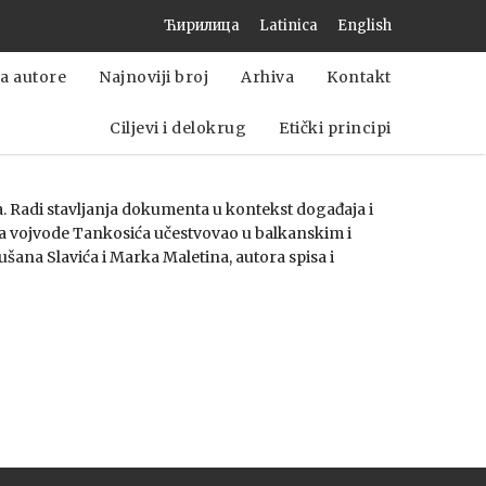
Ћирилица
Latinica
English
a autore
Najnoviji broj
Arhiva
Kontakt
Ciljevi i delokrug
Etički principi
a. Radi stavljanja dokumenta u kontekst događaja i
ika vojvode Tankosića učestvovao u balkanskim i
ušana Slavića i Marka Maletina, autora spisa i